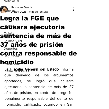
Noticias
Jhonatan García
Noticias
21 nov 2025
1 min de lectura
Logra la FGE que
Gobierno
causara ejecutoria
Politica
Opinion
sentencia de más de
Lo mas Viral
37 años de prisión
Deportes
contra responsable de
Seguridad
homicidio
Municipios
La Fiscalía General del Estado 
informa 
Juntas Auxiliares
que derivado de los argumentos 
aportados, se logró que causara 
ejecutoria la sentencia de más de 37 
años de prisión, en contra de Jorge N., 
penalmente responsable del delito de 
homicidio calificado, ocurrido en San 