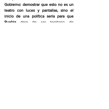
Gobierno: demostrar que esto no es un 
teatro con luces y pantallas, sino el 
inicio de una política seria para que 
Puebla
 deje de ser territorio de 
accidentes anunciados. Porque, al final, 
la vida no se juega en un simulador ¿O 
no?
***
Email: 
miguelcholula.mx@gmail.com
X: @MigueCholula
FB: Migue Cholula
Dicen los que Saben por Migue Cholula
Opinion