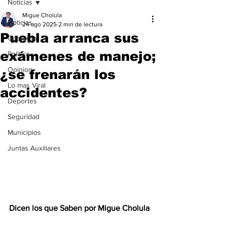
Noticias
Migue Cholula
Noticias
24 ago 2025
2 min de lectura
Puebla arranca sus
Gobierno
exámenes de manejo;
Politica
Opinion
¿se frenarán los
Lo mas Viral
accidentes?
Deportes
Seguridad
Municipios
Juntas Auxiliares
Dicen los que Saben por Migue Cholula