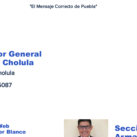
"El Mensaje Correcto de Puebla"
or General
 Cholula
olula
5087
 Web
Secc
er Blanco
Arma