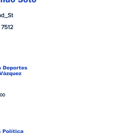
d_St
 7512
n Deportes
 Vázquez
000
 Política