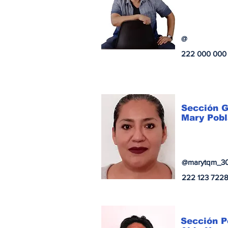
@
222 000 000
Sección G
Mary Pob
@marytqm_3
222 123 722
Sección P