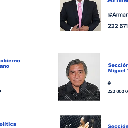
@Arman
222 671
obierno
Secció
lano
Miguel
@
0
222 000 
8
olítica
Sección