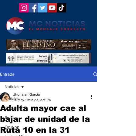
Entrada
Noticias
Jhonatan García
Noticias
14 may
1 min de lectura
Adulta mayor cae al
Gobierno
bajar de unidad de la
Politica
Opinion
Ruta 10 en la 31