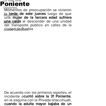
Lo mas Viral
Poniente
Deportes
Momentos de preocupación se vivieron 
la
 tarde de este jueves 
luego de que 
Seguridad
una 
mujer de la tercera edad sufriera 
una caída
 al descender de una unidad 
Municipios
del transporte público en calles de la 
ciudad de Puebla.
Juntas Auxiliares
De acuerdo con los primeros reportes, el 
incidente o
currió sobre la 31 Poniente
, 
en la esquina con la Privada Iztaccíhuatl,
cuando la adulta mayor bajaba de un 