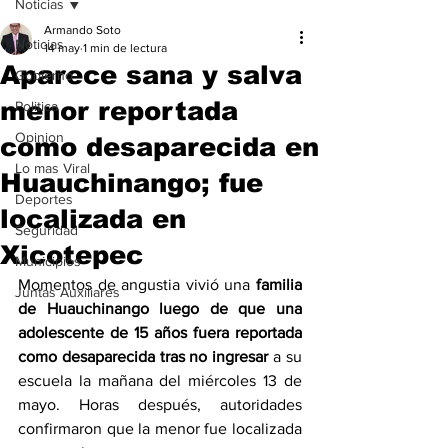
Noticias
Armando Soto
Noticias
14 may
1 min de lectura
Aparece sana y salva
Gobierno
menor reportada
Politica
Opinion
como desaparecida en
Lo mas Viral
Huauchinango; fue
Deportes
localizada en
Seguridad
Xicotepec
Municipios
Momentos de angustia vivió una 
familia 
Juntas Auxiliares
de Huauchinango luego de que una 
adolescente de 15 años fuera reportada 
como desaparecida tras no ingresar
 a su 
escuela la mañana del miércoles 13 de 
mayo. Horas después, autoridades 
confirmaron que la menor fue localizada 