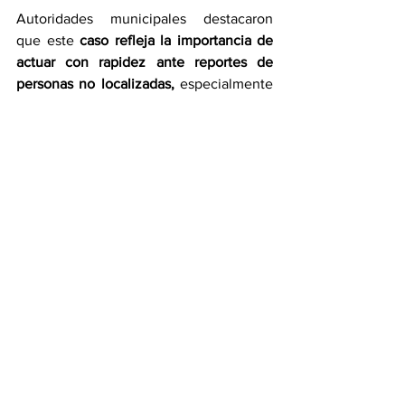
Autoridades municipales destacaron 
que este 
caso refleja la importancia de 
actuar con rapidez ante reportes de 
personas no localizadas,
 especialmente 
cuando se trata de menores de edad.
Huauchinango
Municipios
Ver todo
Entradas recientes