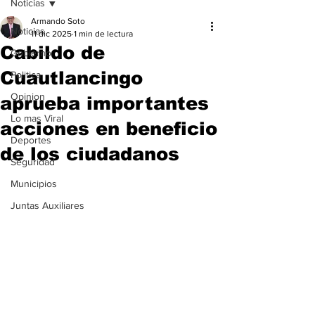
Noticias
Armando Soto
Noticias
11 dic 2025
1 min de lectura
Cabildo de
Gobierno
Cuautlancingo
Politica
Opinion
aprueba importantes
Lo mas Viral
acciones en beneficio
Deportes
de los ciudadanos
Seguridad
Municipios
Juntas Auxiliares