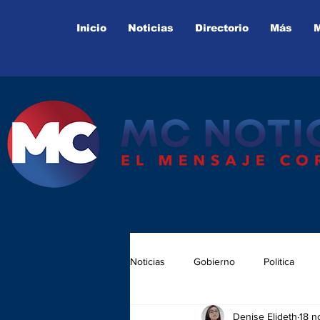
Inicio
Noticias
Directorio
Más
Noticias
Gobierno
Politica
Denise Elideth
18 n
Juntas Auxiliares