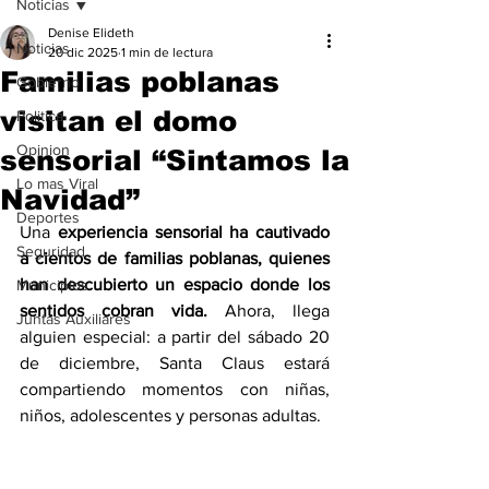
Noticias
Denise Elideth
Noticias
20 dic 2025
1 min de lectura
Familias poblanas
Gobierno
visitan el domo
Politica
Opinion
sensorial “Sintamos la
Lo mas Viral
Navidad”
Deportes
Una 
experiencia sensorial ha cautivado 
Seguridad
a cientos de familias poblanas, quienes 
han descubierto un espacio donde los 
Municipios
sentidos cobran vida.
 Ahora, llega 
Juntas Auxiliares
alguien especial: a partir del sábado 20 
de diciembre, Santa Claus estará 
compartiendo momentos con niñas, 
niños, adolescentes y personas adultas.