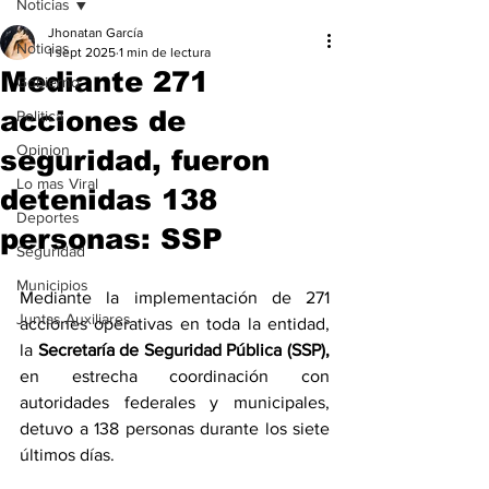
Noticias
Jhonatan García
Noticias
1 sept 2025
1 min de lectura
Mediante 271
Gobierno
acciones de
Politica
Opinion
seguridad, fueron
Lo mas Viral
detenidas 138
Deportes
personas: SSP
Seguridad
Municipios
Mediante la implementación de 271 
Juntas Auxiliares
acciones operativas en toda la entidad, 
la 
Secretaría de Seguridad Pública (SSP), 
en estrecha coordinación con 
autoridades federales y municipales, 
detuvo a 138 personas durante los siete 
últimos días. 