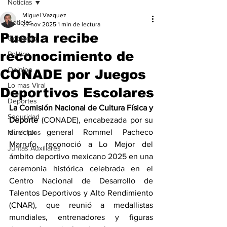
Noticias
Miguel Vazquez
Noticias
27 nov 2025
1 min de lectura
Puebla recibe
Gobierno
reconocimiento de
Politica
Opinion
CONADE por Juegos
Lo mas Viral
Deportivos Escolares
Deportes
La Comisión Nacional de Cultura Física y 
Seguridad
Deporte 
(CONADE), encabezada por su 
director general Rommel Pacheco 
Municipios
Marrufo, reconoció a Lo Mejor del 
Juntas Auxiliares
ámbito deportivo mexicano 2025 en una 
ceremonia histórica celebrada en el 
Centro Nacional de Desarrollo de 
Talentos Deportivos y Alto Rendimiento 
(CNAR), que reunió a medallistas 
mundiales, entrenadores y figuras 