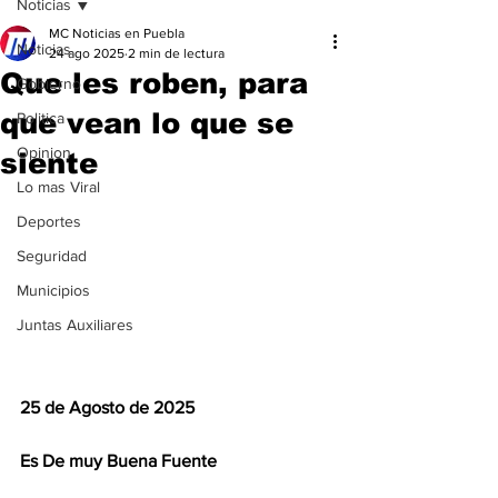
Noticias
MC Noticias en Puebla
Noticias
24 ago 2025
2 min de lectura
Que les roben, para
Gobierno
que vean lo que se
Politica
Opinion
siente
Lo mas Viral
Deportes
Seguridad
Municipios
Juntas Auxiliares
25 de Agosto de 2025
Es De muy Buena Fuente