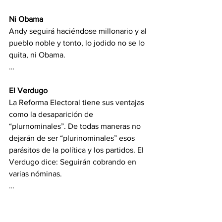
Ni Obama
Andy seguirá haciéndose millonario y al 
pueblo noble y tonto, lo jodido no se lo 
quita, ni Obama.
…
El Verdugo
La Reforma Electoral tiene sus ventajas 
como la desaparición de 
“plurnominales”. De todas maneras no 
dejarán de ser “plurinominales” esos 
parásitos de la política y los partidos. El 
Verdugo dice: Seguirán cobrando en 
varias nóminas.
…
De Buena Fuente, no es la mejor 
columna política, pero tiene… a los 