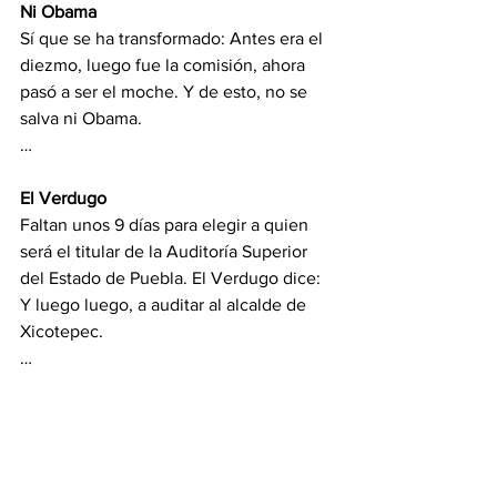
Ni Obama
Sí que se ha transformado: Antes era el 
diezmo, luego fue la comisión, ahora 
pasó a ser el moche. Y de esto, no se 
salva ni Obama.
…
El Verdugo
Faltan unos 9 días para elegir a quien 
será el titular de la Auditoría Superior 
del Estado de Puebla. El Verdugo dice: 
Y luego luego, a auditar al alcalde de 
Xicotepec.
…
De Buena Fuente, no es la mejor 
columna política, pero tiene… a los 
mejores lectores.
cmaciaspalma@yahoo.com.mx