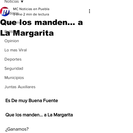
Noticias
MC Noticias en Puebla
Noticias
5 ene
2 min de lectura
Que los manden… a
Gobierno
La Margarita
Politica
Opinion
Lo mas Viral
Deportes
Seguridad
Municipios
Juntas Auxiliares
Es De muy Buena Fuente
Que los manden… a La Margarita
¿Ganamos?