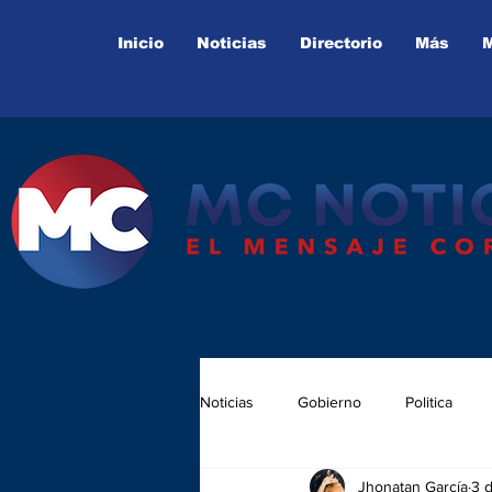
Inicio
Noticias
Directorio
Más
Noticias
Gobierno
Politica
Jhonatan García
3 
Juntas Auxiliares