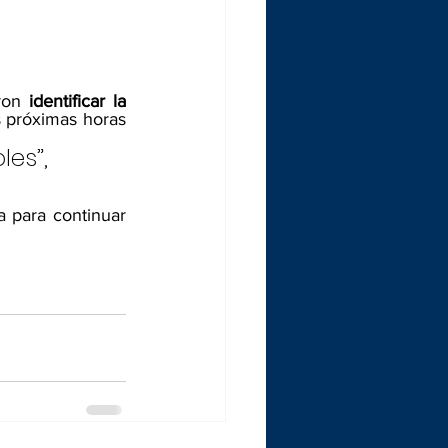
ron 
identificar la 
s próximas horas 
es”, 
 para continuar 