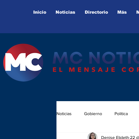
Inicio
Noticias
Directorio
Más
Noticias
Gobierno
Politica
Denise Elideth
22 d
Juntas Auxiliares